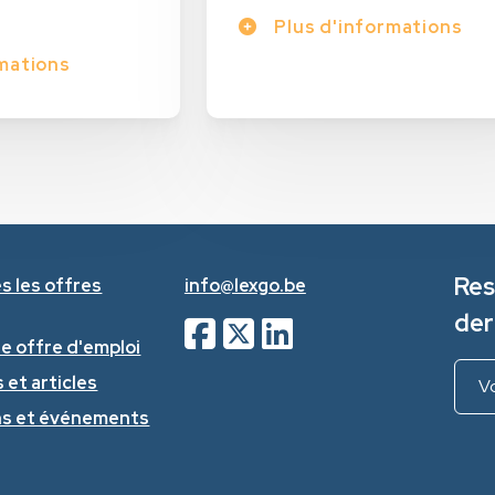
Plus d'informations
mations
Res
s les offres
info@lexgo.be
der
ne offre d'emploi
 et articles
ns et événements