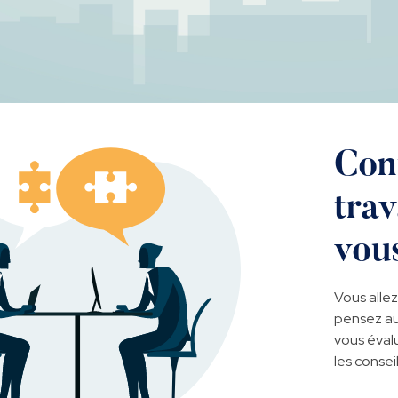
Con
tra
vou
Vous allez
pensez au
vous évalu
les conseil