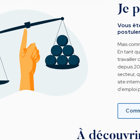
Je p
Vous êt
postuler
Mais comm
En tant qu
travailler
depuis 200
secteur, q
site inter
d'emploi p
Comm
À découvri