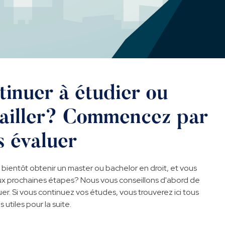
tinuer à étudier ou
vailler? Commencez par
s évaluer
 bientôt obtenir un master ou bachelor en droit, et vous
x prochaines étapes? Nous vous conseillons d'abord de
er. Si vous continuez vos études, vous trouverez ici tous
s utiles pour la suite.