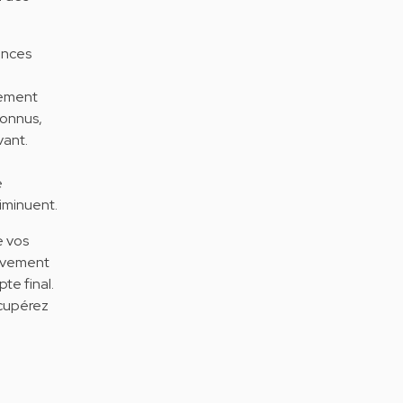
ances
lement
connus,
vant.
e
diminuent.
e vos
tivement
te final.
cupérez