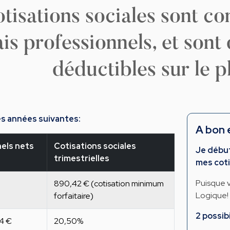
otisations sociales sont 
ais professionnels, et son
déductibles sur le pl
les années suivantes:
A bon 
els nets
Cotisations sociales
Je débu
trimestrielles
mes coti
Puisque v
890,42 € (cotisation minimum
Logique!
forfaitaire)
2 possibi
54 €
20,50%