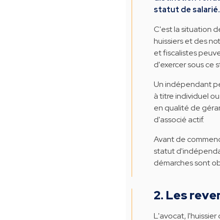
statut de salarié.
C'est la situation 
huissiers et des not
et fiscalistes peuv
d'exercer sous ce s
Un indépendant peu
à titre individuel o
en qualité de géra
d'associé actif.
Avant de commencer
statut d'indépenda
démarches sont obl
2. Les reve
L'avocat, l'huissier