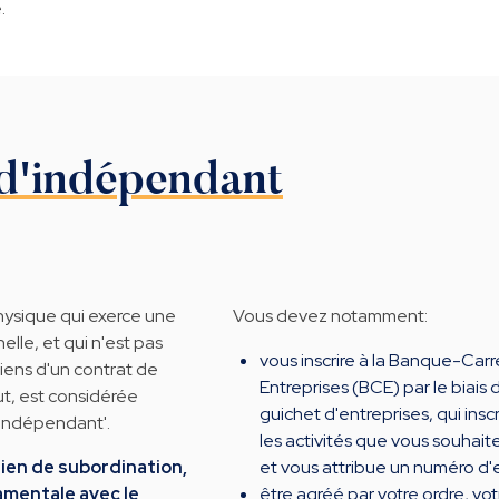
.
 d'indépendant
ysique qui exerce une
Vous devez notamment:
elle, et qui n'est pas
vous inscrire à la Banque-Car
iens d'un contrat de
Entreprises (BCE) par le biais 
tut, est considérée
guichet d'entreprises, qui insc
 indépendant'.
les activités que vous souhait
 lien de subordination,
et vous attribue un numéro d'e
amentale avec le
être agréé par votre ordre, vo