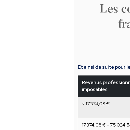
Les c
fr
Et ainsi de suite pour 
Revenus professionn
imposables
< 17.374,08 €
17.374,08 € - 75.024,