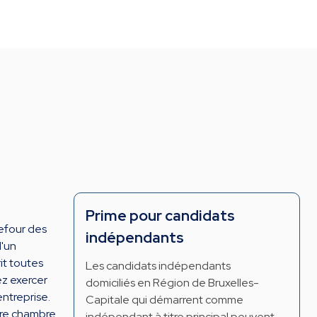
Prime pour candidats
refour des
indépendants
d'un
rit toutes
Les candidats indépendants
ez exercer
domiciliés en Région de Bruxelles-
ntreprise.
Capitale qui démarrent comme
tre chambre
indépendant à titre principal peuvent,