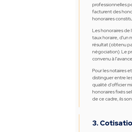
professionnelles pou
facturent des hono
honoraires constitu
Les honoraires de 
taux horaire, d'un 
résultat (obtenu pa
négociation). Le pr
convenu à l'avance 
Pour les notaires et 
distinguer entre les
qualité d'officier m
honoraires fixés s
de ce cadre, ils son
3. Cotisati