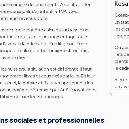
Kesa
r le compte de leurs clients. A ce titre, ils leur
raires auxquels s'ajoutent la TVA. Ces
Collabo
ent leurs revenus bruts.
un sta
les cli
l'avocat peuvent être calculés sur base d'un
l'étude
montant forfaitaire, d'un pourcentage sur le
r l'avocat dans le cadre d'un litige ou d'une
On parl
incipe de calcul des honoraires est toujours
l'étud
avec le client.
client
le cadr
les huissiers, la situation est différente. Il faut
 honoraires libres et ceux fixés par la loi. En leur
Rien ne
inistériel, le notaire et l'huissier appliquent des
en ave
elon un barème déterminé par Arrêté royal. Hors
t libres de fixer leurs honoraires.
ons sociales et professionnelles