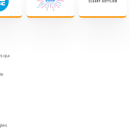
s qui
le
gles