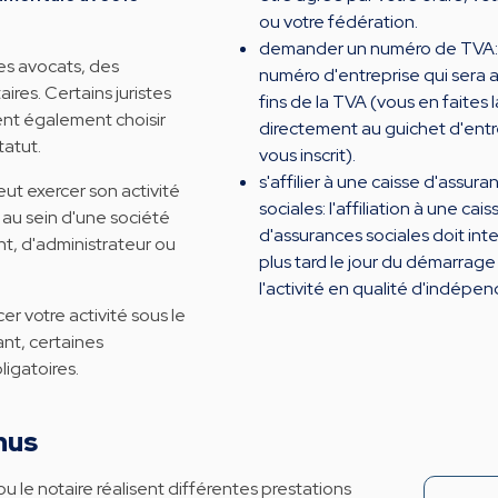
ou votre fédération.
demander un numéro de TVA: c
des avocats, des
numéro d'entreprise qui sera 
aires. Certains juristes
fins de la TVA (vous en faite
ent également choisir
directement au guichet d'entr
tatut.
vous inscrit).
s'affilier à une caisse d'assura
t exercer son activité
sociales: l'affiliation à une cais
u au sein d'une société
d'assurances sociales doit inte
nt, d'administrateur ou
plus tard le jour du démarrage
l'activité en qualité d'indépen
 votre activité sous le
nt, certaines
igatoires.
nus
 ou le notaire réalisent différentes prestations