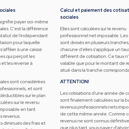
ociales
Calcul et paiement des cotisa
sociales
signifie payer soi-même
ales. C'est la différence
Elles sont calculées sur le revenu
 statut de l'indépendant
professionnel net imposable. Les
 Raison pour laquelle
sont divisés en plusieurs tranches,
'affilier à une caisse
chacune d'elles s'applique un tau
es qui perçoit les
différent de cotisation. Ce taux n
 et les reverse à
valable que pour le montant de 
situé dans la tranche correspond
ciales sont considérées
ATTENTION!
ofessionnels, et sont
Les cotisations d'une année de co
éductibles sur le plan
sont finalement calculées sur la 
alculées sur le revenu
revenus professionnels nets impo
imposable en tant
de cette même année. Comme c
es revenus
revenus ne sont connus définiti
s diminués des frais et
que plus tard, vous payez d'abor