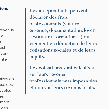
tions
Les indépendants peuvent
déclarer des frais
professionnels (voiture,
 revenus
essence, documentation, loyer,
 à
restaurant, formation …) qui
x
viennent en déduction de leurs
'est
cotisations sociales et de leurs
revenu
impôts.
ante.
Les cotisations sont calculées
sur leurs revenus
tisation
professionnels nets imposables,
base des
et non sur leurs revenus bruts.
sables
es
vement
d des