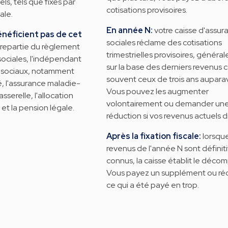
ls, tels que fixés par
cotisations provisoires.
ale.
En année N:
votre caisse d'assur
énéficient pas de cet
sociales réclame des cotisations
repartie du règlement
trimestrielles provisoires, généra
sociales, l'indépendant
sur la base des derniers revenus 
s sociaux, notamment
souvent ceux de trois ans aupara
té, l'assurance maladie-
Vous pouvez les augmenter
passerelle, l'allocation
volontairement ou demander un
s et la pension légale.
réduction si vos revenus actuels 
Après la fixation fiscale:
lorsqu
revenus de l'année N sont défini
connus, la caisse établit le décomp
Vous payez un supplément ou ré
ce qui a été payé en trop.