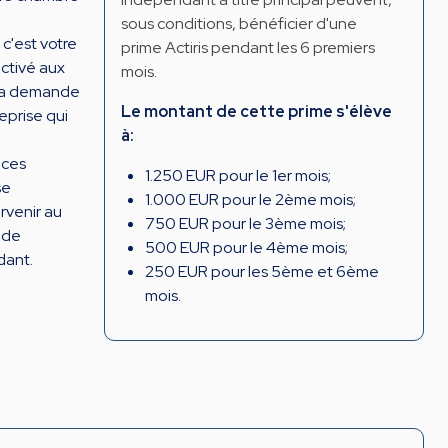
sous conditions, bénéficier d'une
'est votre
prime Actiris pendant les 6 premiers
activé aux
mois.
s la demande
Le montant de cette prime s'élève
eprise qui
à:
nces
1.250 EUR pour le 1er mois;
se
1.000 EUR pour le 2ème mois;
rvenir au
750 EUR pour le 3ème mois;
 de
500 EUR pour le 4ème mois;
dant.
250 EUR pour les 5ème et 6ème
mois.