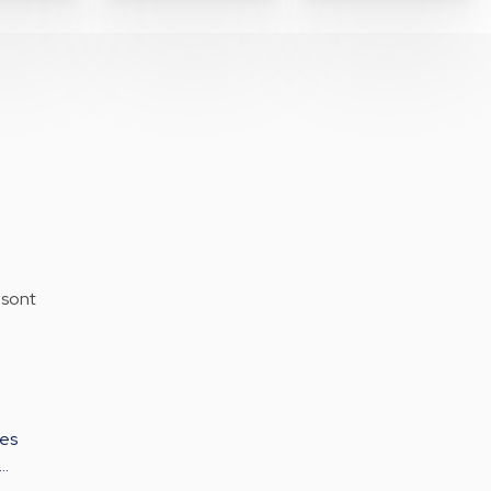
 sont
des
 …