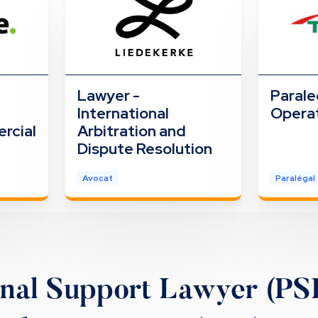
Lawyer -
Parale
International
Operat
rcial
Arbitration and
Dispute Resolution
Avocat
Paralégal
onal Support Lawyer (PS