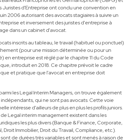
es Barreaux Francophones et Germanophone (OBFG) et
des Juristes d'Entreprise ont conclu une convention en
juin 2006 autorisant des avocats stagiaires à suivre un
treprise et inversement des juristes d'entreprise à
tage dans un cabinet d'avocat.
ocats inscrits au tableau, le travail (habituel ou ponctuel)
chement (pour une mission déterminée ou pour un
é) en entreprise est réglé par le chapitre 11 du Code
ue, introduit en 2018. Ce chapitre prévoit le cadre
que et pratique que l'avocat en entreprise doit
 parmi les Legal Interim Managers, on trouve également
s indépendants, qui ne sont pas avocats. Cette voie
lle intéresse d'ailleurs de plus en plus les profils juniors.
s de Legal interim management existent dans les
ridiques les plus divers (Banque & Finance, Corporate,
 Droit Immobilier, Droit du Travail, Compliance, etc.).
 sont de durées très variables et sont menés à raison de