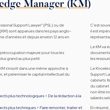
edge Manager (KM)
essional Support Lawyer" (PSL) ou de
C'est souve
KM) sont apparues dans les pays anglo-
il est impé
aine d'années et depuis environ 12 ans en
représentat
Le KM va ég
préoccupation majeure pour tous les
documentali
lus grand au plus petit.
les ressour
 KM s'inscrit dans une même approche à
Le Knowled
ser, et pérenniser le capital intellectuel du
Support La
cabinets. Il
du cabinet 
non être in
ects plus technologiques > De la rédaction à la
salariés se
cts plus techniques > Faire remonter, traiter et
En résumé, 