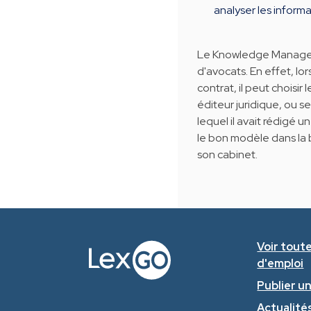
analyser les inform
Le Knowledge Managem
d'avocats. En effet, lo
contrat, il peut choisi
éditeur juridique, ou s
lequel il avait rédigé
le bon modèle dans la 
son cabinet.
Voir toute
d'emploi
Publier u
Actualités