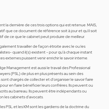
nt la dernière de ces trois options qui est retenue. MAIS,
ratif que ce document de référence soit à jour et qu'il soit
if de ce que le cabinet peut produire de meilleur.
alement travailler de façon étroite avec le ou les
stes- quand il(s) existent - pour qu'à chaque instant
ces externes puissent venir enrichir le savoir interne.
ge Management est aussi le travail des Professional
wyers (PSL) de plus en plus présents au sein des
s sont chargés de collecter et d'organiser le savoir faire
pour en faire bénéficier leurs confrères. Ils peuvent ou
scrits au barreau. Ils peuvent être indépendants ou
lon les cabinets d'avocats.
les PSL et les KM sont les gardiens de la doctrine du