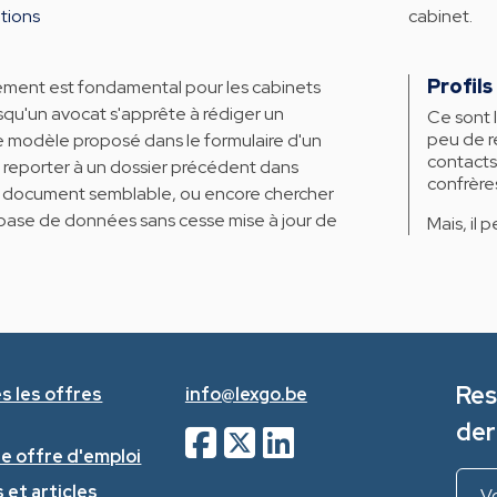
ations
cabinet.
Profils
ent est fondamental pour les cabinets
rsqu'un avocat s'apprête à rédiger un
Ce sont 
peu de re
r le modèle proposé dans le formulaire d'un
contacts
e reporter à un dossier précédent dans
confrère
 un document semblable, ou encore chercher
base de données sans cesse mise à jour de
Mais, il 
Res
s les offres
info@lexgo.be
der
ne offre d'emploi
 et articles