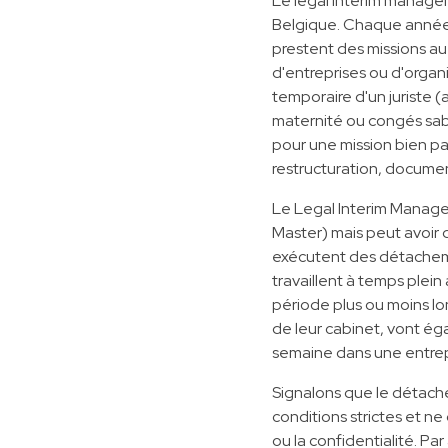
Le legal interim manage
Belgique. Chaque année,
prestent des missions au
d'entreprises ou d'organi
temporaire d'un juriste
maternité ou congés sab
pour une mission bien par
restructuration, docum
Le Legal Interim Manage
Master) mais peut avoir de
exécutent des détacheme
travaillent à temps plein
période plus ou moins lon
de leur cabinet, vont ég
semaine dans une entrep
Signalons que le détach
conditions strictes et n
ou la confidentialité. Par