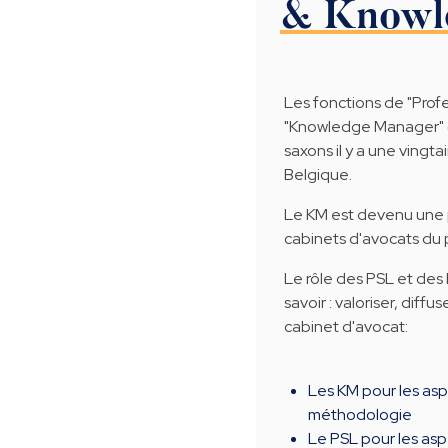
& Knowl
Les fonctions de "Prof
"Knowledge Manager" (
saxons il y a une vingt
Belgique.
Le KM est devenu une 
cabinets d'avocats du p
Le rôle des PSL et des
savoir : valoriser, diffu
cabinet d'avocat:
Les KM pour les asp
méthodologie
Le PSL pour les aspe