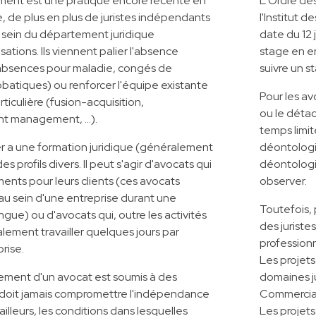
ment est une pratique encore récente en
L'Ordre d
 de plus en plus de juristes indépendants
l'Institut 
 sein du département juridique
date du 12 
sations. Ils viennent palier l'absence
stage en en
 (absences pour maladie, congés de
suivre un s
batiques) ou renforcer l'équipe existante
Pour les av
ticulière (fusion-acquisition,
ou le déta
ent management, …).
temps limit
r a une formation juridique (généralement
déontologiq
s profils divers. Il peut s'agir d'avocats qui
déontologi
nts pour leurs clients (ces avocats
observer.
 au sein d'une entreprise durant une
Toutefois,
gue) ou d'avocats qui, outre les activités
des juriste
alement travailler quelques jours par
professionne
rise.
Les projet
ement d'un avocat est soumis à des
domaines ju
e doit jamais compromettre l'indépendance
Commercial,
 ailleurs, les conditions dans lesquelles
Les projets